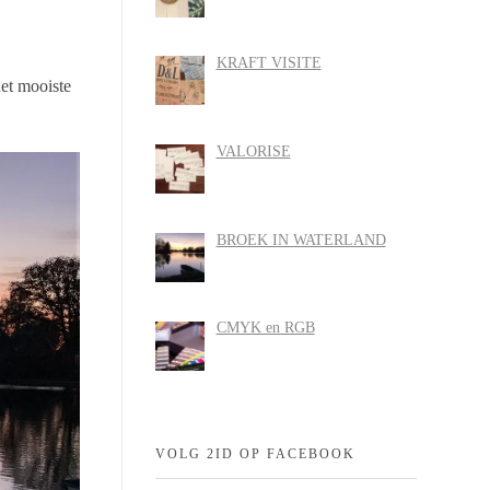
KRAFT VISITE
et mooiste
VALORISE
BROEK IN WATERLAND
CMYK en RGB
VOLG 2ID OP FACEBOOK